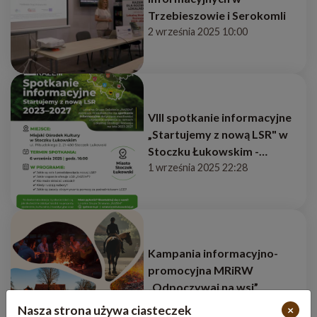
Trzebieszowie i Serokomli
2 września 2025 10:00
VIII spotkanie informacyjne
„Startujemy z nową LSR" w
Stoczku Łukowskim -
6.09.2025, godz. 16:00
1 września 2025 22:28
Kampania informacyjno-
promocyjna MRiRW
„Odpoczywaj na wsi”
1 września 2025 16:00
Nasza strona używa ciasteczek
×