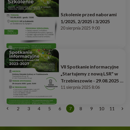
Szkolenie przed naborami
1/2025, 2/2025 i 3/2025
20 sierpnia 2025 9:00
VII Spotkanie informacyjne
„Startujemy z nową LSR" w
Trzebieszowie - 29.08.2025 |
12:00
11 sierpnia 2025 8:06
2
3
4
5
6
7
8
9
10
11