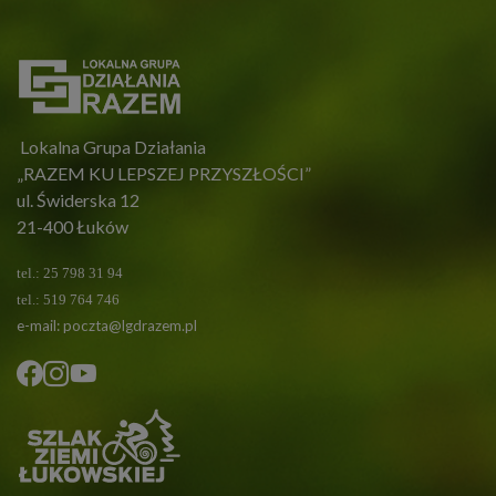
Lokalna Grupa Działania
„RAZEM KU LEPSZEJ PRZYSZŁOŚCI”
ul. Świderska 12
21-400 Łuków
tel.: 25 798 31 94
tel.: 519 764 746
e-mail:
poczta@lgdrazem.pl