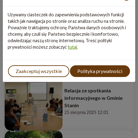
Używamy ciasteczek do zapewnienia podstawowych funkcji
takich jak nawigacja po stronie oraz analiza ruchu na stronie.
Poważnie traktujemy ochronę Państwa danych osobowych i
Informacja o ogłoszonych
chcemy, aby czuli się Państwo bezpiecznie i komfortowo,
naborach wniosków 1/2025,
odwiedzając naszą stronę internetową. Treść polityki
2/2025 i 3/2025
prywatności możesz zobaczyć
tutaj
.
1 września 2025 15:30
Zaakceptuj wszystkie
Polityka prywatności
Relacja ze spotkania
informacyjnego w Gminie
Stanin
25 sierpnia 2025 12:01