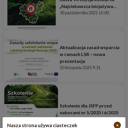
„Najciekawsza Inicjatywa
Ziemi Łukowskiej”
30 października 2025 15:00
Aktualizacja zasad wsparcia
w ramach LSR – nowa
prezentacja
20 listopada 2025 9:31
Szkolenie dla JSFP przed
naborami nr 5/2025 i 6/2025
7 listopada 2025 15:12
Nasza strona używa ciasteczek
×