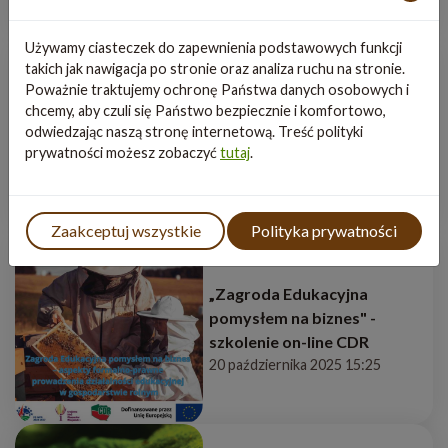
Używamy ciasteczek do zapewnienia podstawowych funkcji
takich jak nawigacja po stronie oraz analiza ruchu na stronie.
Poważnie traktujemy ochronę Państwa danych osobowych i
Za nami szkolenie dla
chcemy, aby czuli się Państwo bezpiecznie i komfortowo,
wnioskodawców naboru
odwiedzając naszą stronę internetową. Treść polityki
4/2025
prywatności możesz zobaczyć
tutaj
.
3 listopada 2025 9:35
Zaakceptuj wszystkie
Polityka prywatności
„Zagroda Edukacyjna
pomysłem na biznes" -
szkolenie on-line CDR
20 października 2025 15:25