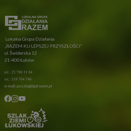
Lokalna Grupa Działania
„RAZEM KU LEPSZEJ PRZYSZŁOŚCI”
ul. Świderska 12
21-400 Łuków
tel.: 25 798 31 94
tel.: 519 764 746
e-mail:
poczta@lgdrazem.pl