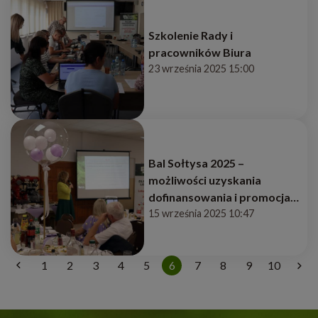
Szkolenie Rady i
pracowników Biura
23 września 2025 15:00
Bal Sołtysa 2025 –
możliwości uzyskania
dofinansowania i promocja
Szlaku Ziemi Łukowskiej
15 września 2025 10:47
1
2
3
4
5
6
7
8
9
10