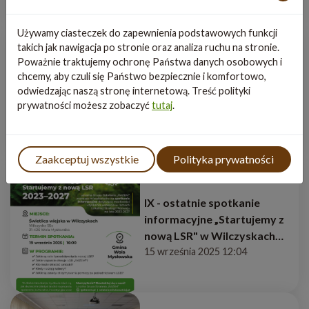
Używamy ciasteczek do zapewnienia podstawowych funkcji
takich jak nawigacja po stronie oraz analiza ruchu na stronie.
Poważnie traktujemy ochronę Państwa danych osobowych i
Wsparcie LGD w nowym
chcemy, aby czuli się Państwo bezpiecznie i komfortowo,
okresie 2023–2027 –
odwiedzając naszą stronę internetową. Treść polityki
podsumowanie cyklu
prywatności możesz zobaczyć
tutaj
.
spotkań
24 września 2025 9:42
Zaakceptuj wszystkie
Polityka prywatności
IX - ostatnie spotkanie
informacyjne „Startujemy z
nową LSR" w Wilczyskach
19.09.2025, godz. 16:00
15 września 2025 12:04