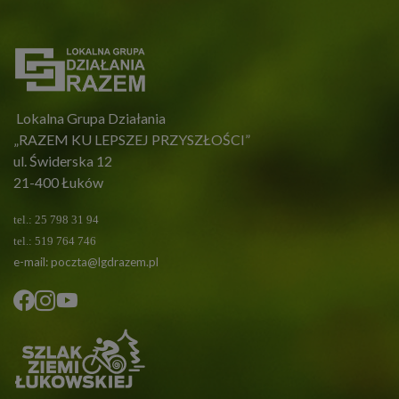
Lokalna Grupa Działania
„RAZEM KU LEPSZEJ PRZYSZŁOŚCI”
ul. Świderska 12
21-400 Łuków
tel.: 25 798 31 94
tel.: 519 764 746
e-mail:
poczta@lgdrazem.pl