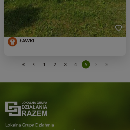
ŁAWKI
1
2
3
4
5
Lokalna Grupa Działania