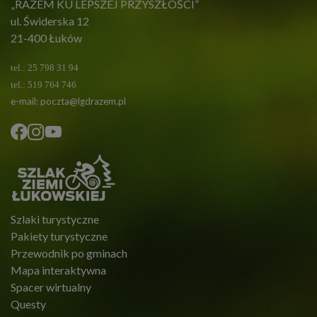
„RAZEM KU LEPSZEJ PRZYSZŁOŚCI”
ul. Świderska 12
21-400 Łuków
tel.: 25 798 31 94
tel.: 519 764 746
e-mail:
poczta@lgdrazem.pl
Szlaki turystyczne
Pakiety turystyczne
Przewodnik po gminach
Mapa interaktywna
Spacer wirtualny
Questy