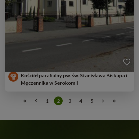
Kościół parafialny pw. św. Stanisława Biskupa i
Męczennika w Serokomli
1
2
3
4
5