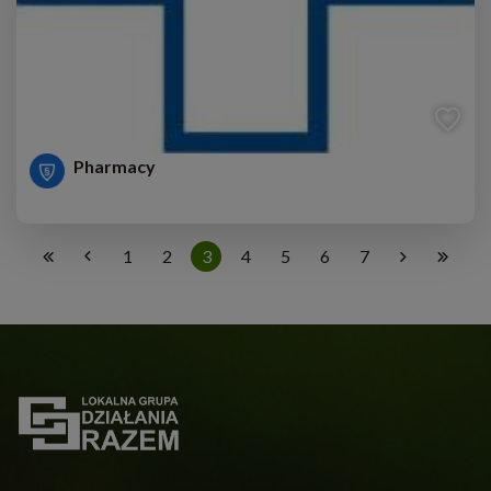
Pharmacy
1
2
3
4
5
6
7