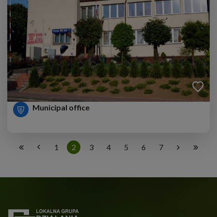
Municipal office
1
2
3
4
5
6
7