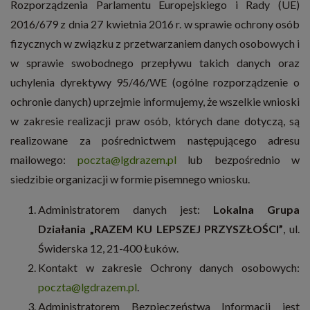
Rozporządzenia Parlamentu Europejskiego i Rady (UE)
2016/679 z dnia 27 kwietnia 2016 r. w sprawie ochrony osób
fizycznych w związku z przetwarzaniem danych osobowych i
w sprawie swobodnego przepływu takich danych oraz
uchylenia dyrektywy 95/46/WE (ogólne rozporządzenie o
ochronie danych) uprzejmie informujemy, że wszelkie wnioski
w zakresie realizacji praw osób, których dane dotyczą, są
realizowane za pośrednictwem następującego adresu
mailowego:
poczta@lgdrazem.pl
lub bezpośrednio w
siedzibie organizacji w formie pisemnego wniosku.
Administratorem danych jest:
Lokalna Grupa
Działania „RAZEM KU LEPSZEJ PRZYSZŁOŚCI”
, ul.
Świderska 12, 21-400 Łuków.
Kontakt w zakresie Ochrony danych osobowych:
poczta@lgdrazem.pl
.
Administratorem Bezpieczeństwa Informacji jest