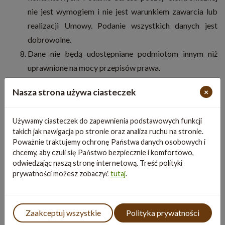
nie jest wymogiem i nie jest warunkiem zawarcia lub
realizacji Umowy. Podanie wszystkich danych jest
dobrowolne.
Dane nie będą udostępniane podmiotom innym niż
uprawnione na mocy przepisów prawa.
Dane osobowe nie będą przekazywane do państwa
Nasza strona używa ciasteczek
×
trzeciego/organizacji międzynarodowej.
Administrator dokłada wszelkich starań, aby
Używamy ciasteczek do zapewnienia podstawowych funkcji
przechowywanym danym osobowym zapewnić środki
takich jak nawigacja po stronie oraz analiza ruchu na stronie.
fizycznej, technicznej i organizacyjnej ochrony przed
Poważnie traktujemy ochronę Państwa danych osobowych i
ich przypadkowym czy umyślnym zniszczeniem,
chcemy, aby czuli się Państwo bezpiecznie i komfortowo,
odwiedzając naszą stronę internetową. Treść polityki
przypadkową utratą, zmianą, nieuprawnionym
prywatności możesz zobaczyć
tutaj
.
ujawnieniem, wykorzystaniem czy dostępem, zgodnie
ze wszystkimi obowiązującymi przepisami.
W związku z przetwarzaniem Pani/Pana danych
Zaakceptuj wszystkie
Polityka prywatności
osobowych przysługuje Pani/Panu prawo do: