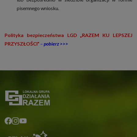
pisemnego wniosku.
Polityka bezpieczeństwa
LGD „RAZEM KU LEPSZEJ
PRZYSZŁOŚC
I”
–
pobierz >>>