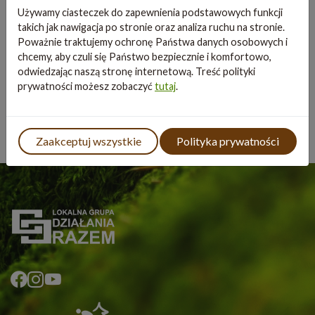
Używamy ciasteczek do zapewnienia podstawowych funkcji
Gmina Trzebieszów
takich jak nawigacja po stronie oraz analiza ruchu na stronie.
Poważnie traktujemy ochronę Państwa danych osobowych i
Gmina Wojcieszków
chcemy, aby czuli się Państwo bezpiecznie i komfortowo,
odwiedzając naszą stronę internetową. Treść polityki
Gmina Wola Mysłowska
prywatności możesz zobaczyć
tutaj
.
Zaakceptuj wszystkie
Polityka prywatności