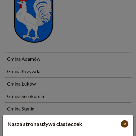
Gmina Adamów
Gmina Krzywda
Gmina Łuków
Gmina Serokomla
Gmina Stanin
Gmina Stoczek Łukowski
Nasza strona używa ciasteczek
×
Miasto Stoczek Łukowski