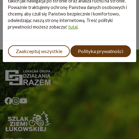
Gmina Wojcieszków
takich jak nawigacja po stronie oraz analiza ruchu na stronie.
Poważnie traktujemy ochronę Państwa danych osobowych i
Gmina Wola Mysłowska
chcemy, aby czuli się Państwo bezpiecznie i komfortowo,
odwiedzając naszą stronę internetową. Treść polityki
prywatności możesz zobaczyć
tutaj
.
Zaakceptuj wszystkie
Polityka prywatności