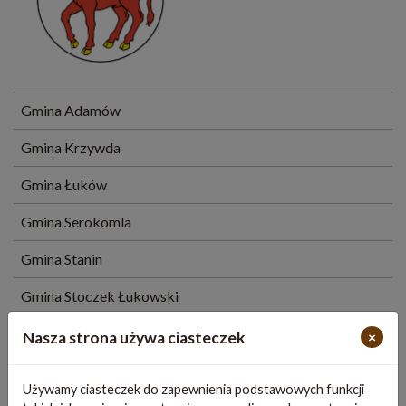
Gmina Adamów
Gmina Krzywda
Gmina Łuków
Gmina Serokomla
Gmina Stanin
Gmina Stoczek Łukowski
Miasto Stoczek Łukowski
Nasza strona używa ciasteczek
×
Gmina Trzebieszów
Używamy ciasteczek do zapewnienia podstawowych funkcji