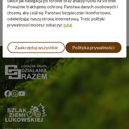
Gmina Wojcieszków
takich jak nawigacja po stronie oraz analiza ruchu na stronie.
Poważnie traktujemy ochronę Państwa danych osobowych i
Gmina Wola Mysłowska
chcemy, aby czuli się Państwo bezpiecznie i komfortowo,
odwiedzając naszą stronę internetową. Treść polityki
prywatności możesz zobaczyć
tutaj
.
Zaakceptuj wszystkie
Polityka prywatności