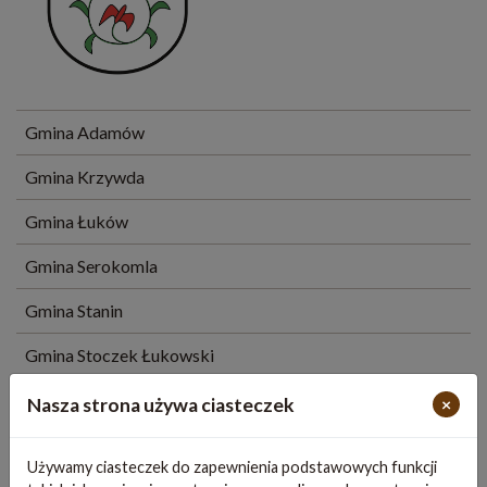
Gmina Adamów
Gmina Krzywda
Gmina Łuków
Gmina Serokomla
Gmina Stanin
Gmina Stoczek Łukowski
Miasto Stoczek Łukowski
Nasza strona używa ciasteczek
×
Gmina Trzebieszów
Używamy ciasteczek do zapewnienia podstawowych funkcji