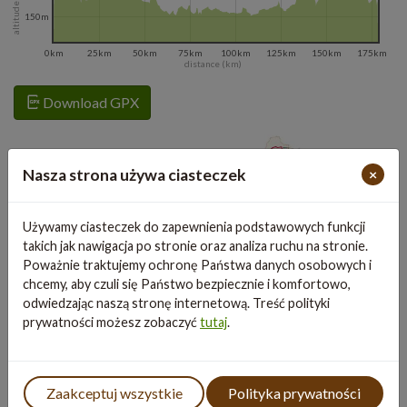
altitude m a.s.l.
150m
0km
25km
50km
75km
100km
125km
150km
175km
distance (km)
Download GPX
Nasza strona używa ciasteczek
×
Używamy ciasteczek do zapewnienia podstawowych funkcji
takich jak nawigacja po stronie oraz analiza ruchu na stronie.
Poważnie traktujemy ochronę Państwa danych osobowych i
chcemy, aby czuli się Państwo bezpiecznie i komfortowo,
odwiedzając naszą stronę internetową. Treść polityki
prywatności możesz zobaczyć
tutaj
.
Information
Zaakceptuj wszystkie
Polityka prywatności