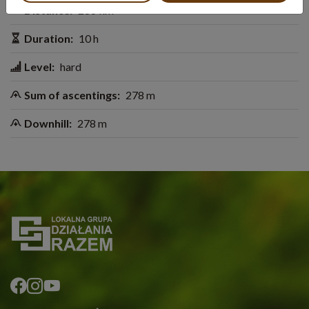
Distance:
286 km
Duration:
10 h
Level:
hard
Sum of ascentings:
278 m
Downhill:
278 m