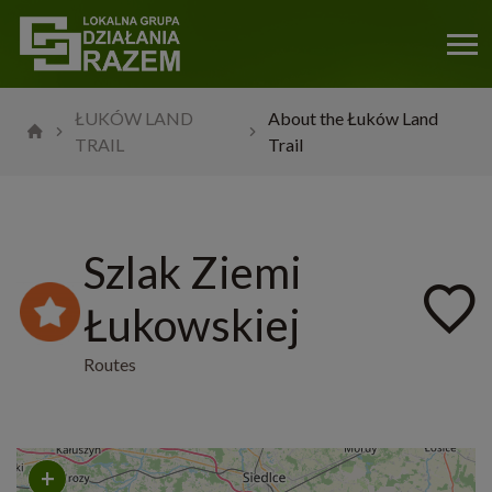
ŁUKÓW LAND
About the Łuków Land
TRAIL
Trail
Szlak Ziemi
Łukowskiej
Routes
+