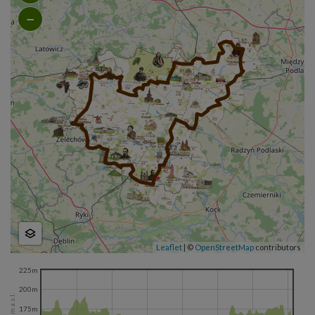
−
Leaflet
|
©
OpenStreetMap
contributors
225m
200m
175m