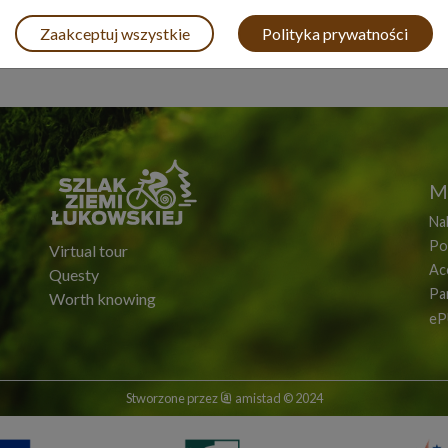
Zaakceptuj wszystkie
Polityka prywatności
M
Na
Po
Virtual tour
Acc
Questy
Pa
Worth knowing
eP
Stworzone przez
amistad
© 2024