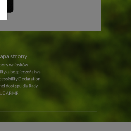
apa strony
bory wniosków
lityka bezpieczeństwa
essibility Declaration
nel dostępu dla Rady
UE ARiMR