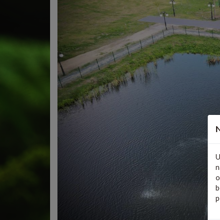
N
U
n
o
b
p