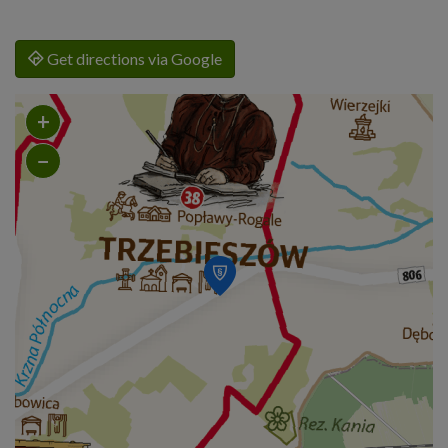
Get directions via Google
+
−