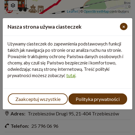
Leaflet
|
©
OpenStreetMap
contributors
Nasza strona używa ciasteczek
×
Używamy ciasteczek do zapewnienia podstawowych funkcji
takich jak nawigacja po stronie oraz analiza ruchu na stronie.
Poważnie traktujemy ochronę Państwa danych osobowych i
chcemy, aby czuli się Państwo bezpiecznie i komfortowo,
odwiedzając naszą stronę internetową. Treść polityki
prywatności możesz zobaczyć
tutaj
.
Zaakceptuj wszystkie
Polityka prywatności
Information
Adres:
Trzebieszów Drugi 95, 21-404 Trzebieszów
Telefon:
25 796 06 96