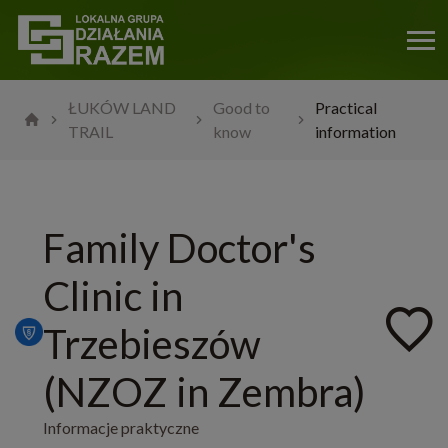
ŁUKÓW LAND
Good to
Practical
TRAIL
know
information
Family Doctor's
Clinic in
Trzebieszów
(NZOZ in Zembra)
Informacje praktyczne