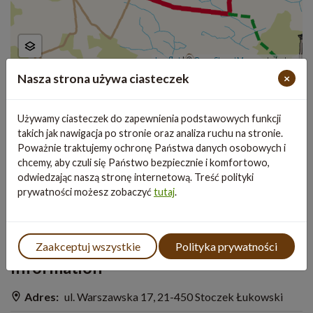
Leaflet
|
©
OpenStreetMap
contributors
Nasza strona używa ciasteczek
×
Używamy ciasteczek do zapewnienia podstawowych funkcji
takich jak nawigacja po stronie oraz analiza ruchu na stronie.
Poważnie traktujemy ochronę Państwa danych osobowych i
chcemy, aby czuli się Państwo bezpiecznie i komfortowo,
odwiedzając naszą stronę internetową. Treść polityki
prywatności możesz zobaczyć
tutaj
.
Zaakceptuj wszystkie
Polityka prywatności
Information
Adres:
ul. Warszawska 17, 21-450 Stoczek Łukowski