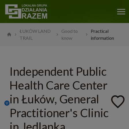
ŁUKÓW LAND
Good to
Practical
TRAIL
know
information
Independent Public
Health Care Center
in Łuków, General
Practitioner's Clinic
in Jedlanka