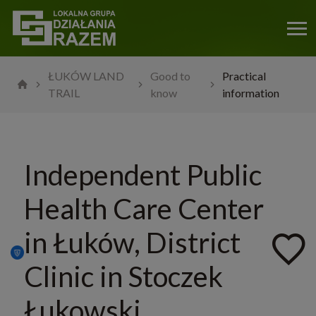
ŁUKÓW LAND
Good to
Practical
TRAIL
know
information
Independent Public
Health Care Center
in Łuków, District
Clinic in Stoczek
Łukowski