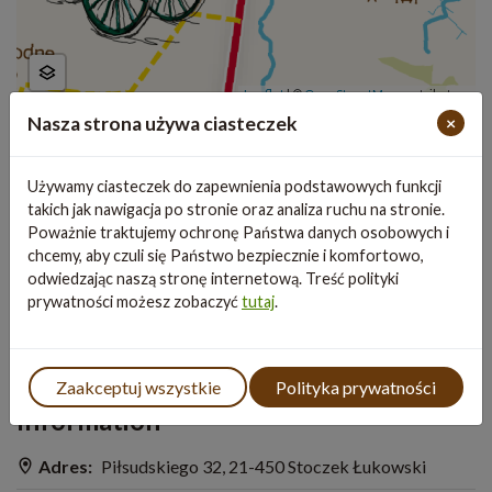
Leaflet
|
©
OpenStreetMap
contributors
Nasza strona używa ciasteczek
×
Używamy ciasteczek do zapewnienia podstawowych funkcji
takich jak nawigacja po stronie oraz analiza ruchu na stronie.
Poważnie traktujemy ochronę Państwa danych osobowych i
chcemy, aby czuli się Państwo bezpiecznie i komfortowo,
odwiedzając naszą stronę internetową. Treść polityki
prywatności możesz zobaczyć
tutaj
.
Zaakceptuj wszystkie
Polityka prywatności
Information
Adres:
Piłsudskiego 32, 21-450 Stoczek Łukowski