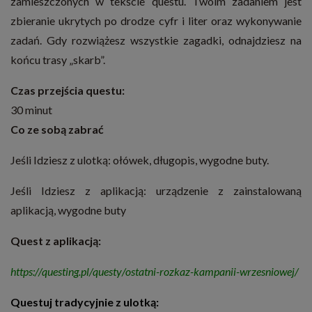
zamieszczonych w tekście questu. Twoim zadaniem jest
zbieranie ukrytych po drodze cyfr i liter oraz wykonywanie
zadań. Gdy rozwiążesz wszystkie zagadki, odnajdziesz na
końcu trasy „skarb”.
Czas przejścia questu:
30 minut
Co ze sobą zabrać
Jeśli Idziesz z ulotką: ołówek, długopis, wygodne buty.
Jeśli Idziesz z aplikacją: urządzenie z zainstalowaną
aplikacją, wygodne buty
Quest z aplikacją:
https://questing.pl/questy/ostatni-rozkaz-kampanii-wrzesniowej/
Questuj tradycyjnie z ulotką: