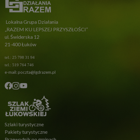
Lokalna Grupa Działania
„RAZEM KU LEPSZEJ PRZYSZŁOŚCI”
ul. Świderska 12
21-400 Łuków
tel.: 25 798 31 94
tel.: 519 764 746
e-mail:
poczta@lgdrazem.pl
Szlaki turystyczne
Pakiety turystyczne
Przewodnik po gminach