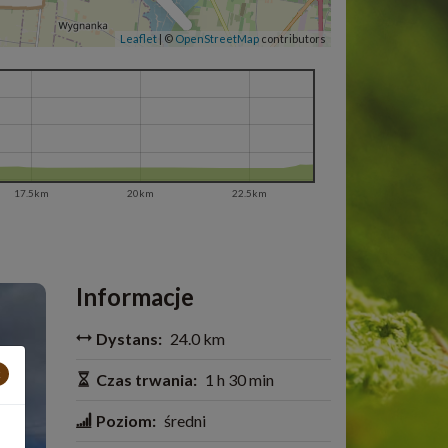
Leaflet
|
©
OpenStreetMap
contributors
17.5km
20km
22.5km
Informacje
Dystans:
24.0 km
×
Czas trwania:
1 h 30 min
Poziom:
średni