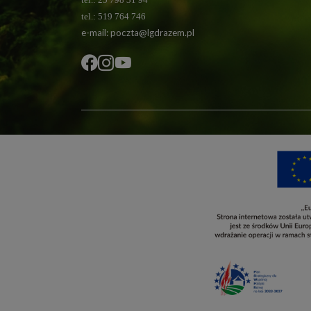
tel.: 519 764 746
e-mail:
poczta@lgdrazem.pl