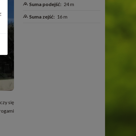
Suma podejść:
24 m
ć
Suma zejść:
16 m
czy się
rogami