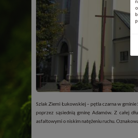
n
o
b
p
Szlak Ziemi Łukowskiej – pętla czarna w gmini
poprzez sąsiednią gminę Adamów. Z całej dł
asfaltowymi o niskim natężeniu ruchu. Oznakowa