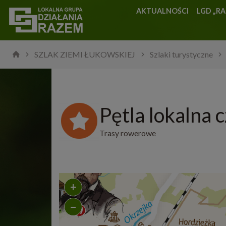
AKTUALNOŚCI
LGD „R
SZLAK ZIEMI ŁUKOWSKIEJ
Szlaki turystyczne
Pętla lokalna 
Trasy rowerowe
+
−