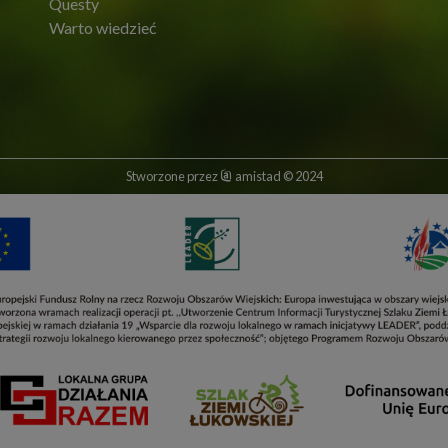
Questy
Warto wiedzieć
Stworzone przez
amistad
© 2024