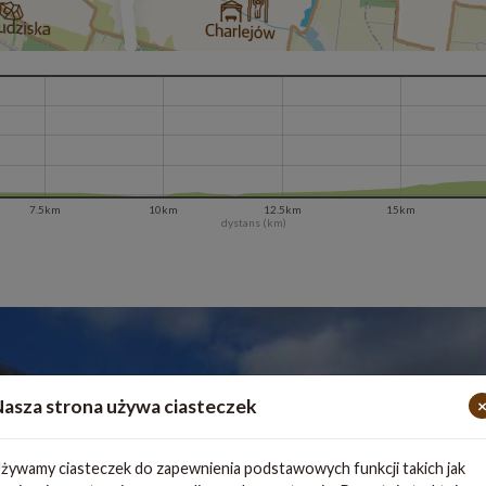
7.5km
10km
12.5km
15km
dystans (km)
asza strona używa ciasteczek
żywamy ciasteczek do zapewnienia podstawowych funkcji takich jak