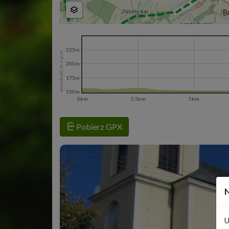
225m
wysokość m n.p.m.
200m
175m
150m
0km
2.5km
5km
Pobierz GPX
N
U