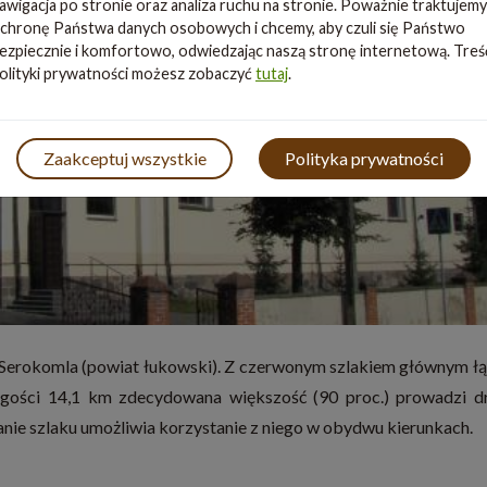
awigacja po stronie oraz analiza ruchu na stronie. Poważnie traktujemy
chronę Państwa danych osobowych i chcemy, aby czuli się Państwo
ezpiecznie i komfortowo, odwiedzając naszą stronę internetową. Treś
olityki prywatności możesz zobaczyć
tutaj
.
Zaakceptuj wszystkie
Polityka prywatności
e Serokomla (powiat łukowski). Z czerwonym szlakiem głównym łą
ugości 14,1 km zdecydowana większość (90 proc.) prowadzi d
nie szlaku umożliwia korzystanie z niego w obydwu kierunkach.